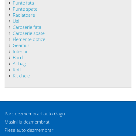
Punte fata
Punte spate
Radiatoare
Usi
Caroserie fata
Caroserie spate
Elemente optice
Geamuri
Interior
Bord
Airbag
Roti
Kit cheie
Parc dezmembrari auto Gagu
Masini la dezmembrat
Piese auto dezmembrari