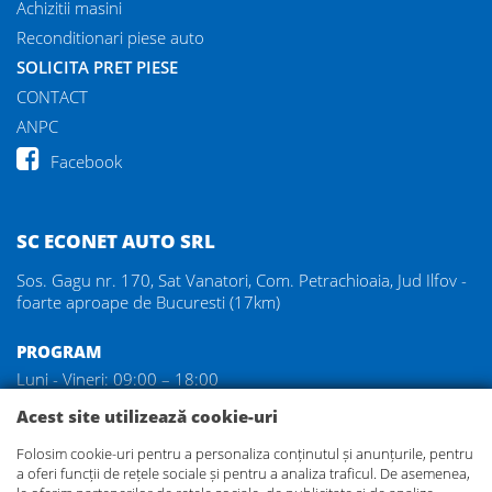
Achizitii masini
Reconditionari piese auto
SOLICITA PRET PIESE
CONTACT
ANPC
Facebook
SC ECONET AUTO SRL
Sos. Gagu nr. 170, Sat Vanatori, Com. Petrachioaia, Jud Ilfov -
foarte aproape de Bucuresti (17km)
PROGRAM
Luni - Vineri: 09:00 – 18:00
Sambata: 09:00 – 14:00
Acest site utilizează cookie-uri
Duminica: inchis
Folosim cookie-uri pentru a personaliza conținutul și anunțurile, pentru
a oferi funcții de rețele sociale și pentru a analiza traficul. De asemenea,
DEZMEMBRARI GAGU