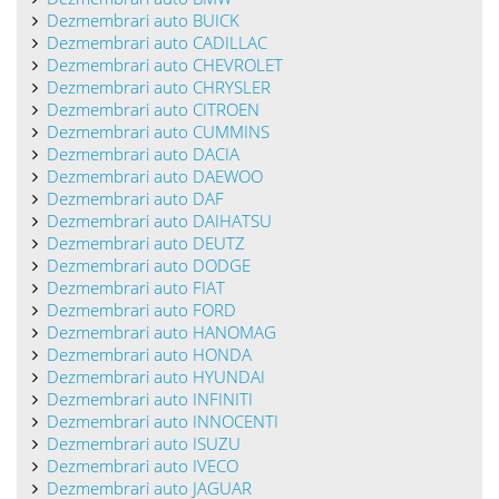
Dezmembrari auto BUICK
Dezmembrari auto CADILLAC
Dezmembrari auto CHEVROLET
Dezmembrari auto CHRYSLER
Dezmembrari auto CITROEN
Dezmembrari auto CUMMINS
Dezmembrari auto DACIA
Dezmembrari auto DAEWOO
Dezmembrari auto DAF
Dezmembrari auto DAIHATSU
Dezmembrari auto DEUTZ
Dezmembrari auto DODGE
Dezmembrari auto FIAT
Dezmembrari auto FORD
Dezmembrari auto HANOMAG
Dezmembrari auto HONDA
Dezmembrari auto HYUNDAI
Dezmembrari auto INFINITI
Dezmembrari auto INNOCENTI
Dezmembrari auto ISUZU
Dezmembrari auto IVECO
Dezmembrari auto JAGUAR