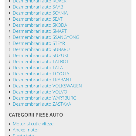
Dezmembrari auto ROVER
Dezmembrari auto SAAB
Dezmembrari auto SCANIA
Dezmembrari auto SEAT
Dezmembrari auto SKODA
Dezmembrari auto SMART
Dezmembrari auto SSANGYONG
Dezmembrari auto STEYR
Dezmembrari auto SUBARU
Dezmembrari auto SUZUKI
Dezmembrari auto TALBOT
Dezmembrari auto TATA
Dezmembrari auto TOYOTA
Dezmembrari auto TRABANT
Dezmembrari auto VOLKSWAGEN
Dezmembrari auto VOLVO
Dezmembrari auto WARTBURG
Dezmembrari auto ZASTAVA
CATEGORII PIESE AUTO
Motor si cutie viteze
Anexe motor
Punte fata