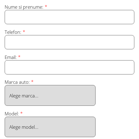
Nume si prenume:
*
Telefon:
*
Email:
*
Marca auto:
*
Model:
*