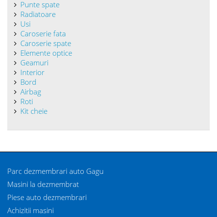
Punte spate
Radiatoare
Usi
Caroserie fata
Caroserie spate
Elemente optice
Geamuri
Interior
Bord
Airbag
Roti
Kit cheie
Parc dezmembrari auto Gagu
Masini la dezmembrat
Piese auto dezmembrari
Achizitii masini