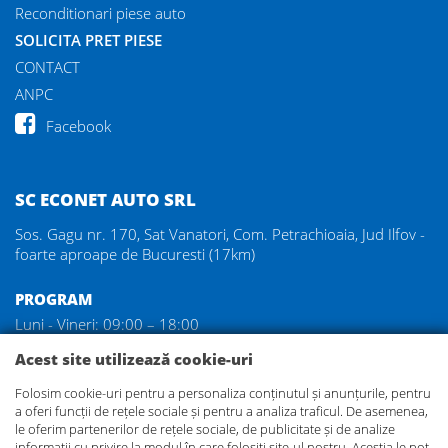
Reconditionari piese auto
SOLICITA PRET PIESE
CONTACT
ANPC
Facebook
SC ECONET AUTO SRL
Sos. Gagu nr. 170, Sat Vanatori, Com. Petrachioaia, Jud Ilfov -
foarte aproape de Bucuresti (17km)
PROGRAM
Luni - Vineri: 09:00 – 18:00
Sambata: 09:00 – 14:00
Acest site utilizează cookie-uri
Duminica: inchis
Folosim cookie-uri pentru a personaliza conținutul și anunțurile, pentru
a oferi funcții de rețele sociale și pentru a analiza traficul. De asemenea,
DEZMEMBRARI GAGU
le oferim partenerilor de rețele sociale, de publicitate și de analize
Va asteptam in cel mai mare parc de dezmembrari auto din
informații cu privire la modul în care folosiți site-ul nostru. Aceștia le pot