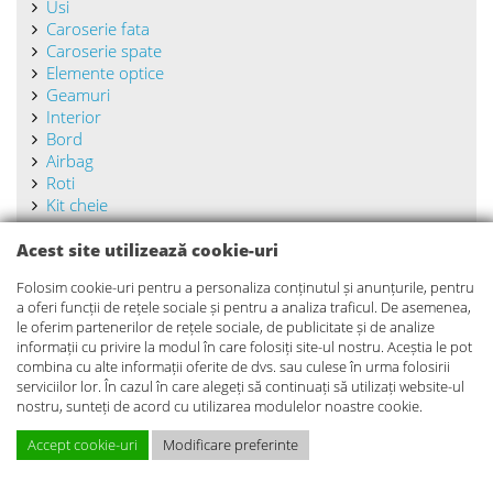
Usi
Caroserie fata
Caroserie spate
Elemente optice
Geamuri
Interior
Bord
Airbag
Roti
Kit cheie
Acest site utilizează cookie-uri
Folosim cookie-uri pentru a personaliza conținutul și anunțurile, pentru
a oferi funcții de rețele sociale și pentru a analiza traficul. De asemenea,
le oferim partenerilor de rețele sociale, de publicitate și de analize
Parc dezmembrari auto Gagu
informații cu privire la modul în care folosiți site-ul nostru. Aceștia le pot
combina cu alte informații oferite de dvs. sau culese în urma folosirii
Masini la dezmembrat
serviciilor lor. În cazul în care alegeți să continuați să utilizați website-ul
Piese auto dezmembrari
nostru, sunteți de acord cu utilizarea modulelor noastre cookie.
Achizitii masini
Accept cookie-uri
Modificare preferinte
Reconditionari piese auto
PRET PIESE
SOLICITA PRET PIESE