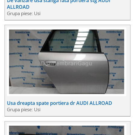
De vanzare usa stanga fata portiera stg AUDI
ALLROAD
Grupa piese: Usi
Usa dreapta spate portiera dr AUDI ALLROAD
Grupa piese: Usi