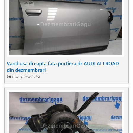
Vand usa dreapta fata portiera dr AUDI ALLROAD
din dezmembrari
Grupa piese: Usi