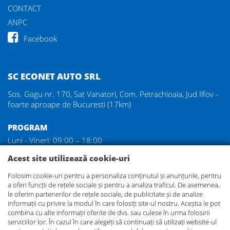
CONTACT
ANPC
Facebook
SC ECONET AUTO SRL
Sos. Gagu nr. 170, Sat Vanatori, Com. Petrachioaia, Jud Ilfov -
foarte aproape de Bucuresti (17km)
PROGRAM
Luni - Vineri: 09:00 – 18:00
Sambata: 09:00 – 14:00
Acest site utilizează cookie-uri
Duminica: inchis
Folosim cookie-uri pentru a personaliza conținutul și anunțurile, pentru
a oferi funcții de rețele sociale și pentru a analiza traficul. De asemenea,
DEZMEMBRARI GAGU
le oferim partenerilor de rețele sociale, de publicitate și de analize
Va asteptam in cel mai mare parc de dezmembrari auto din
informații cu privire la modul în care folosiți site-ul nostru. Aceștia le pot
zona Bucuresti, unde veti gasi aproape orice piesa pentru
combina cu alte informații oferite de dvs. sau culese în urma folosirii
serviciilor lor. În cazul în care alegeți să continuați să utilizați website-ul
masina Dvs.!