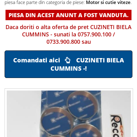
piesa face parte din categoria de piese:
Motor si cutie viteze
.
PIESA DIN ACEST ANUNT A FOST VANDUTA.
Daca doriti o alta oferta de pret CUZINETI BIELA
CUMMINS - sunati la
0757.900.100
/
0733.900.800
sau
Comandati aici
CUZINETI BIELA
CUMMINS -!