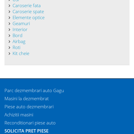
Caroserie fata
Caroserie spate
Elemente optice
Geamuri
Interior
Bord
Airbag
Roti
Kit cheie
Parc dezmembrari auto Gagu
Masini la dezmembrat
Piese auto dezmembrari
Achizitii masini
Reconditionari piese auto
SOLICITA PRET PIESE