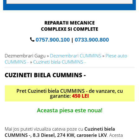
REPARATII MECANICE
COMPLEXE SI COMPLETE
0757.900.100
|
0733.900.800
Dezmembrari Gagu »
Dezmembrari CUMMINS
»
Piese auto
CUMMINS -
»
Cuzineti biela CUMMINS -
CUZINETI BIELA CUMMINS -
Pret Cuzineti biela CUMMINS - de vanzare, cu
garantie:
450 LEI
Aceasta piesa este noua!
Mai jos puteti vizualiza cateva poze cu
Cuzineti biela
CUMMINS -, 8.3 Diesel, 274 KW, caroserie LKV
. Acesta