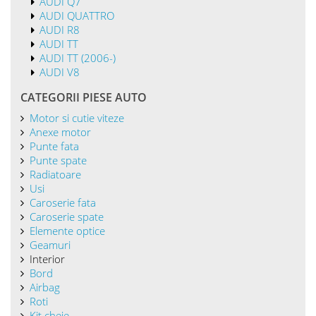
Vand stop dreapta AUDI ALLROAD
Grupa piese: Elemente optice
Vand set placute frana fata AUDI ALLROAD
Grupa piese: Punte fata
Lista piese auto dezmembrari AUDI ALLROAD
Beneficiati de garantie pentru toate tipurile de piese auto din
dezmembrari pe care le comercializam!
In aceasta pagina gasiti informatii despre
INTERIOR AUDI
ALLROAD
. Comercializam piese AUDI ALLROAD!
Daca doriti sa achizitionati
piese auto din dezmembrari
AUDI ALLROAD
, puteti comanda online sau telefonic si vor fi
livrate prin curierat in Bucuresti si in orice localitate din tara.