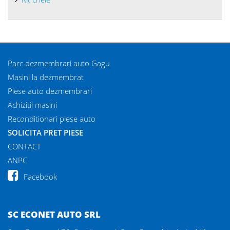
Va rugam sa dati click pe linkul de mai sus pentru a ne trimite
solicitarea Dvs.! Avem de vanzare piese auto din dezmembrari
pentru toate marcile.
Puteti achizitiona piese din dezmembrari auto AUDI ALLROAD
direct de la sediul nostru, foarte aproape de Bucuresti!
Oferim garantie pentru toate piesele pe care le
comercializam
!
Cautare piese AUDI ALLROAD din dezmembrari
Dezmembrari piese auto AUDI ALLROAD
cu garantie!
PIESE AUTO DEZMEMBRARI
Dezmembrari auto AUDI