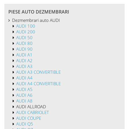
Trager AUDI ALLROAD second hand
Grupa piese: Caroserie fata
De vanzare termoflot AUDI ALLROAD sh
Grupa piese: Anexe motor