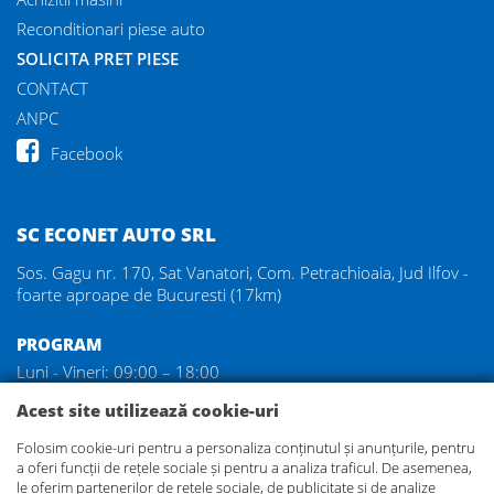
Reconditionari piese auto
SOLICITA PRET PIESE
CONTACT
ANPC
Facebook
SC ECONET AUTO SRL
Sos. Gagu nr. 170, Sat Vanatori, Com. Petrachioaia, Jud Ilfov -
foarte aproape de Bucuresti (17km)
PROGRAM
Luni - Vineri: 09:00 – 18:00
Sambata: 09:00 – 14:00
Acest site utilizează cookie-uri
Duminica: inchis
Folosim cookie-uri pentru a personaliza conținutul și anunțurile, pentru
a oferi funcții de rețele sociale și pentru a analiza traficul. De asemenea,
DEZMEMBRARI GAGU
le oferim partenerilor de rețele sociale, de publicitate și de analize