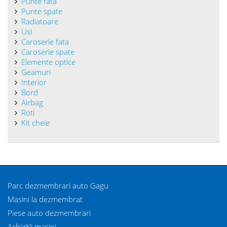
Punte fata
Punte spate
Radiatoare
Usi
Caroserie fata
Caroserie spate
Elemente optice
Geamuri
Interior
Bord
Airbag
Roti
Kit cheie
Parc dezmembrari auto Gagu
Masini la dezmembrat
Piese auto dezmembrari
Achizitii masini