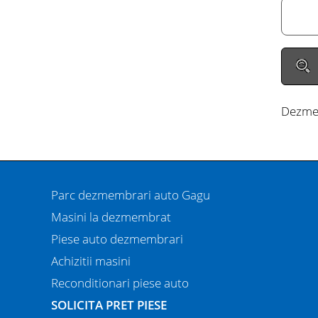
Dezmem
Parc dezmembrari auto Gagu
Masini la dezmembrat
Piese auto dezmembrari
Achizitii masini
Reconditionari piese auto
SOLICITA PRET PIESE