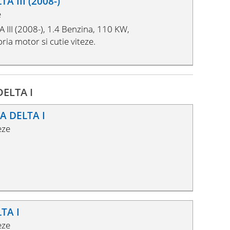
A III (2008-)
e
III (2008-), 1.4 Benzina, 110 KW,
ia motor si cutie viteze.
DELTA I
A DELTA I
eze
LTA I
eze