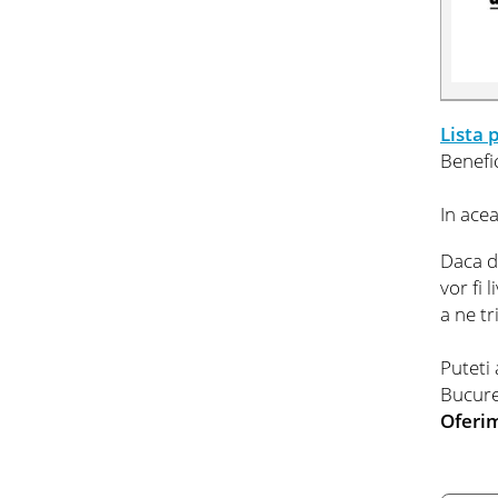
Lista 
Benefi
In ace
Daca do
vor fi 
a ne t
Puteti
Bucure
Oferim