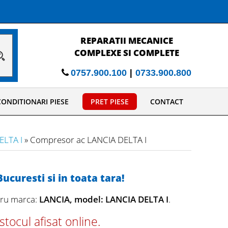
REPARATII MECANICE
COMPLEXE SI COMPLETE
|
0757.900.100
0733.900.800
ONDITIONARI PIESE
PRET PIESE
CONTACT
ELTA I
» Compresor ac LANCIA DELTA I
ucuresti si in toata tara!
tru marca:
LANCIA, model: LANCIA DELTA I
.
tocul afisat online.