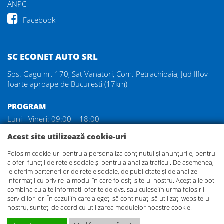
ANPC
Facebook
SC ECONET AUTO SRL
Sos. Gagu nr. 170, Sat Vanatori, Com. Petrachioaia, Jud Ilfov -
foarte aproape de Bucuresti (17km)
PROGRAM
Luni - Vineri: 09:00 – 18:00
Sambata: 09:00 – 14:00
Acest site utilizează cookie-uri
Duminica: inchis
Folosim cookie-uri pentru a personaliza conținutul și anunțurile, pentru
a oferi funcții de rețele sociale și pentru a analiza traficul. De asemenea,
DEZMEMBRARI GAGU
le oferim partenerilor de rețele sociale, de publicitate și de analize
Va asteptam in cel mai mare parc de dezmembrari auto din
informații cu privire la modul în care folosiți site-ul nostru. Aceștia le pot
zona Bucuresti, unde veti gasi aproape orice piesa pentru
combina cu alte informații oferite de dvs. sau culese în urma folosirii
serviciilor lor. În cazul în care alegeți să continuați să utilizați website-ul
masina Dvs.!
nostru, sunteți de acord cu utilizarea modulelor noastre cookie.
Livram prin curier
piese din dezmembrari auto, in Bucuresti si
in orice localitate din Romania
!