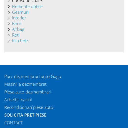
Caroserie spate
Elemente optice
Geamuri
Interior
Bord
Airbag
Roti
Kit cheie
Parc dezmembrari auto Gagu
Masini la dezmembrat
Piese auto dezmembrari
Achizitii masini
Reconditionari piese auto
SOLICITA PRET PIESE
CONTACT