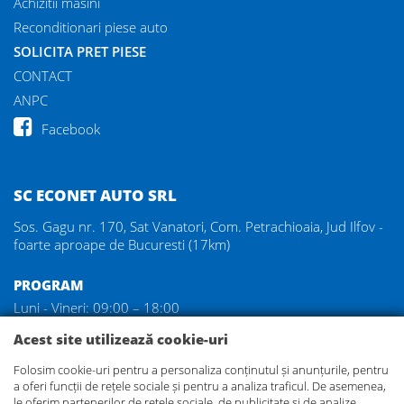
Achizitii masini
Reconditionari piese auto
SOLICITA PRET PIESE
CONTACT
ANPC
Facebook
SC ECONET AUTO SRL
Sos. Gagu nr. 170, Sat Vanatori, Com. Petrachioaia, Jud Ilfov -
foarte aproape de Bucuresti (17km)
PROGRAM
Luni - Vineri: 09:00 – 18:00
Sambata: 09:00 – 14:00
Acest site utilizează cookie-uri
Duminica: inchis
Folosim cookie-uri pentru a personaliza conținutul și anunțurile, pentru
a oferi funcții de rețele sociale și pentru a analiza traficul. De asemenea,
DEZMEMBRARI GAGU
le oferim partenerilor de rețele sociale, de publicitate și de analize