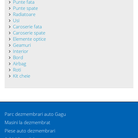
Punte fata
Punte spate
Radiatoare
Usi
Caroserie fata
Caroserie spate
Elemente optice
Geamuri
Interior
Bord
Airbag
Roti
Kit cheie
Parc dezmembrari auto Gagu
Masini la dezmembrat
Piese auto dezmembrari