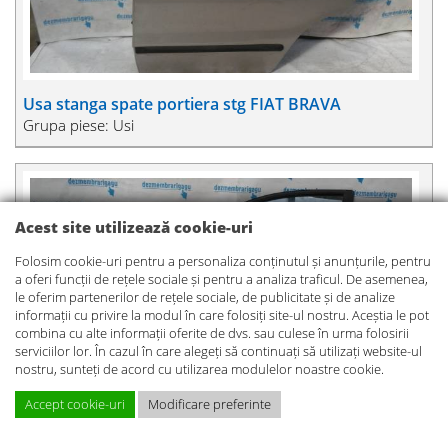
Usa stanga spate portiera stg FIAT BRAVA
Grupa piese: Usi
Acest site utilizează cookie-uri
Folosim cookie-uri pentru a personaliza conținutul și anunțurile, pentru
a oferi funcții de rețele sociale și pentru a analiza traficul. De asemenea,
le oferim partenerilor de rețele sociale, de publicitate și de analize
informații cu privire la modul în care folosiți site-ul nostru. Aceștia le pot
combina cu alte informații oferite de dvs. sau culese în urma folosirii
serviciilor lor. În cazul în care alegeți să continuați să utilizați website-ul
nostru, sunteți de acord cu utilizarea modulelor noastre cookie.
Accept cookie-uri
Modificare preferinte
De vanzare usa stanga fata portiera stg FIAT BRAVA
PRET PIESE
Grupa piese: Usi