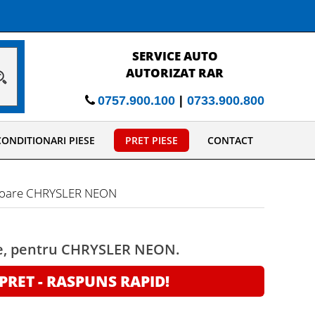
REPARATII MECANICE
COMPLEXE SI COMPLETE
|
0757.900.100
0733.900.800
ONDITIONARI PIESE
PRET PIESE
CONTACT
atoare CHRYSLER NEON
re, pentru CHRYSLER NEON.
 PRET - RASPUNS RAPID!