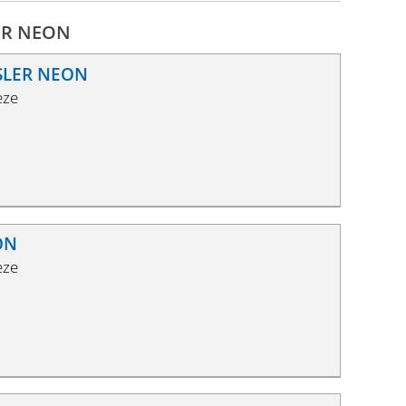
LER NEON
YSLER NEON
eze
ON
eze