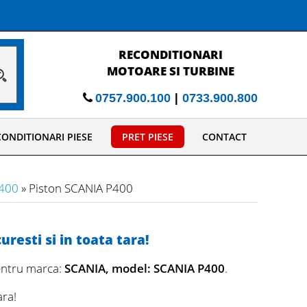
PESTE 45.000 DE ANUNTURI
CU VANZARI PIESE AUTO
|
0757.900.100
0733.900.800
ONDITIONARI PIESE
PRET PIESE
CONTACT
P400
» Piston SCANIA P400
resti si in toata tara!
entru marca:
SCANIA, model: SCANIA P400
.
ara!