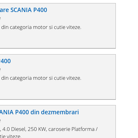
uare SCANIA P400
e
in categoria motor si cutie viteze.
P400
e
in categoria motor si cutie viteze.
CANIA P400 din dezmembrari
e
4.0 Diesel, 250 KW, caroserie Platforma /
ie viteze.