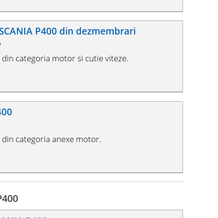
 SCANIA P400 din dezmembrari
e
in categoria motor si cutie viteze.
400
din categoria anexe motor.
P400