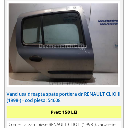
Vand usa dreapta spate portiera dr RENAULT CLIO II
(1998-) - cod piesa: 54608
Pret: 150 LEI
Comercializam piese RENAULT CLIO II (1998-), caroserie